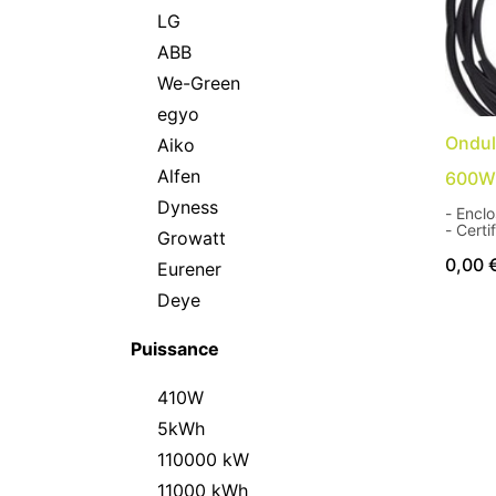
LG
ABB
We-Green
egyo
Ondul
Aiko
Alfen
600W
Dyness
Growatt
- Rated 
0,00
Eurener
Deye
- Max effici
- Overvolt
Puissance
- Opti
410W
SUN20
5kWh
10KTL
SUN20
110000 kW
40KTL
- Dimensions 2,8 x 7
11000 kWh
0,6kg