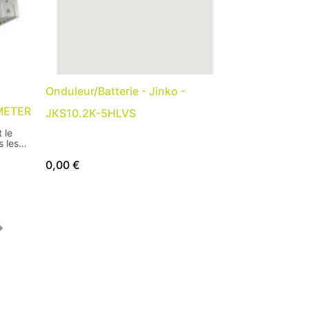
Onduleur/Batterie - Jinko -
 METER
JKS10.2K-5HLVS
t le
 les
VA avec
0,00
€
50