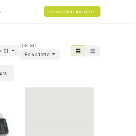
Se connecter
Demander une offre
6
Trier par :
 = 0)
En vedette
urs